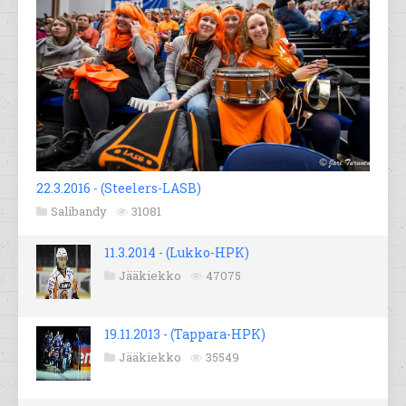
22.3.2016 - (Steelers-LASB)
Salibandy
31081
11.3.2014 - (Lukko-HPK)
Jääkiekko
47075
19.11.2013 - (Tappara-HPK)
Jääkiekko
35549