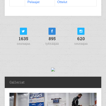
Pelaajat
Ottelut
1635
895
620
seuraajaa
tykkääjää
seuraajaa
Galleriat