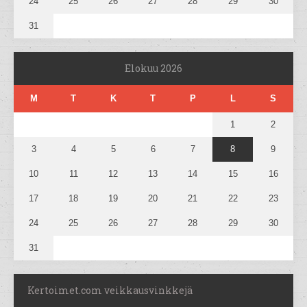
24
25
26
27
28
29
30
31
Elokuu 2026
M
T
K
T
P
L
S
1
2
3
4
5
6
7
8
9
10
11
12
13
14
15
16
17
18
19
20
21
22
23
24
25
26
27
28
29
30
31
Kertoimet.com veikkausvinkkejä