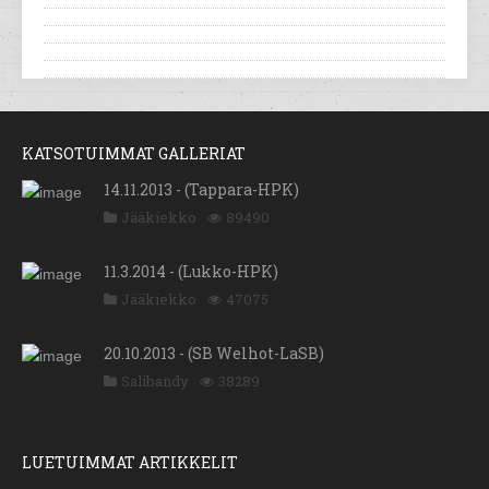
KATSOTUIMMAT GALLERIAT
14.11.2013 - (Tappara-HPK)
Jääkiekko
89490
11.3.2014 - (Lukko-HPK)
Jääkiekko
47075
20.10.2013 - (SB Welhot-LaSB)
Salibandy
38289
LUETUIMMAT ARTIKKELIT