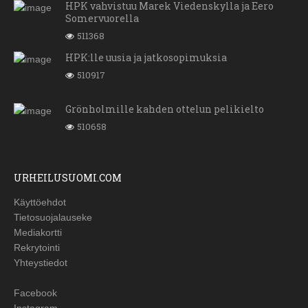
HPK vahvistuu Marek Viedenskylla ja Eero
Somervuorella
511368
HPK:lle uusia ja jatkosopimuksia
510917
Grönholmille kahden ottelun pelikielto
510658
URHEILUSUOMI.COM
Käyttöehdot
Tietosuojalauseke
Mediakortti
Rekrytointi
Yhteystiedot
Facebook
Instagram