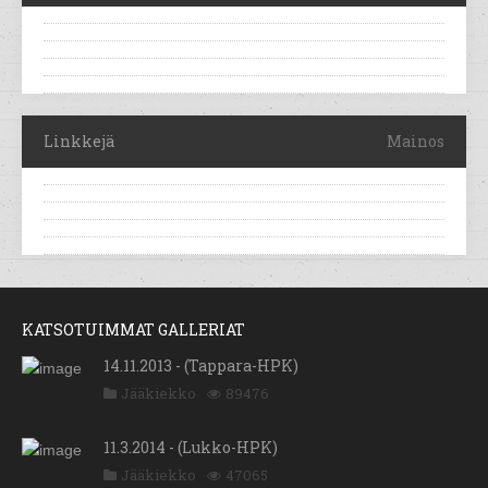
Linkkejä
Mainos
KATSOTUIMMAT GALLERIAT
14.11.2013 - (Tappara-HPK)
Jääkiekko
89476
11.3.2014 - (Lukko-HPK)
Jääkiekko
47065