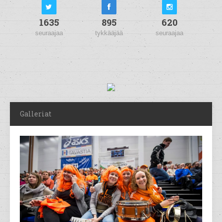
1635
895
620
seuraajaa
tykkääjää
seuraajaa
Galleriat