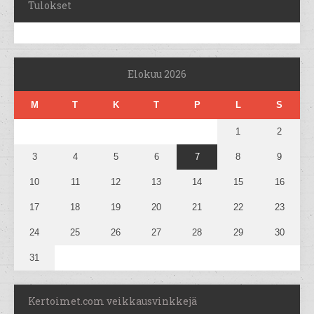
Tulokset
Elokuu 2026
M
T
K
T
P
L
S
1
2
3
4
5
6
7
8
9
10
11
12
13
14
15
16
17
18
19
20
21
22
23
24
25
26
27
28
29
30
31
Kertoimet.com veikkausvinkkejä