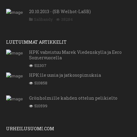
20.10.2013 - (SB Welhot-LaSB)
Salibandy
38284
LUETUIMMAT ARTIKKELIT
HPK vahvistuu Marek Viedenskylla ja Eero
Somervuorella
511307
HPK:lle uusia ja jatkosopimuksia
510858
Grönholmille kahden ottelun pelikielto
510599
URHEILUSUOMI.COM