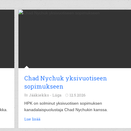
Chad Nychuk yksivuotiseen
sopimukseen
Jääkiekko -
Liiga
12.5.2026
HPK on solminut yksivuotisen sopimuksen
akka.
kanadalaispuolustaja Chad Nychukin kanssa.
Lue lisää