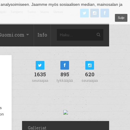
 analysoimiseen. Jaamme myös sosiaalisen median, mainosalan ja
äjoki
Tampere
Turku
Vaasa
Vantaa
Sulje
Suomi.com
Info
1635
895
620
seuraajaa
tykkääjää
seuraajaa
s
 on
Galleriat