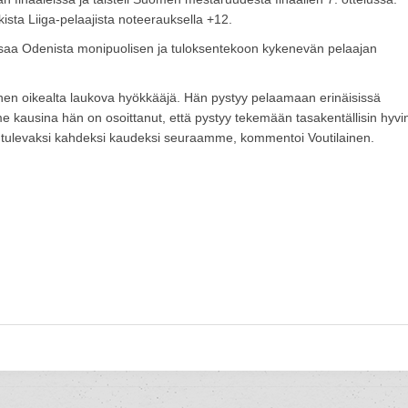
ista Liiga-pelaajista noteerauksella +12.
 saa Odenista monipuolisen ja tuloksentekoon kykenevän pelaajan
olinen oikealta laukova hyökkääjä. Hän pystyy pelaamaan erinäisissä
ime kausina hän on osoittanut, että pystyy tekemään tasakentällisin hyvi
änet tulevaksi kahdeksi kaudeksi seuraamme, kommentoi Voutilainen.