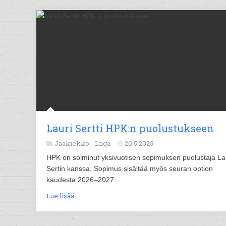
Lauri Sertti HPK:n puolustukseen
Jääkiekko -
Liiga
20.5.2025
HPK on solminut yksivuotisen sopimuksen puolustaja La
Sertin kanssa. Sopimus sisältää myös seuran option
kaudesta 2026–2027.
Lue lisää