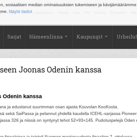
en, sosiaalisen median ominaisuuksien tukemiseen ja kävijämäärämme
amme.
Näytä tiedot
la
Kuopio
Lahti
Lappeenranta
Mikkeli
Oulu
Pori
Rauma
Rovaniemi
Sein
Sarjat
Hämeenlinna
Kaupungit
Urheilu
seen Joonas Odenin kanssa
s Odenin kanssa
ana ja edustanut suurimman osan ajasta Kouvolan KooKoota.
essä sekä SaiPassa ja pelannut yhdellä kaudella ICEHL-sarjassa Pioneer
sarjassa 326 ja niissä on syntynyt tehot 52+93=145. Pudotuspelejä Oden
 finaaleissa ja taisteli Suomen mestaruudesta finaalien 7. ottelussa.