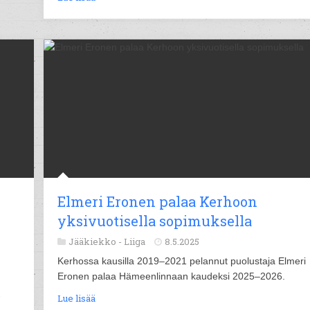
Elmeri Eronen palaa Kerhoon
yksivuotisella sopimuksella
Jääkiekko -
Liiga
8.5.2025
Kerhossa kausilla 2019–2021 pelannut puolustaja Elmeri
Eronen palaa Hämeenlinnaan kaudeksi 2025–2026.
-
Lue lisää