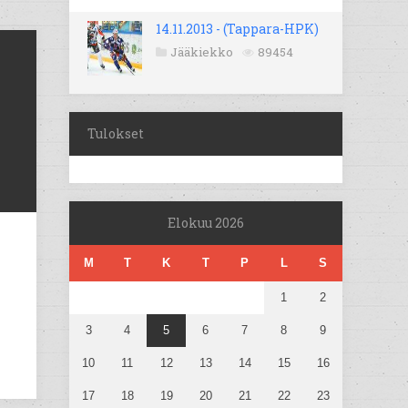
14.11.2013 - (Tappara-HPK)
Jääkiekko
89454
Tulokset
Elokuu 2026
M
T
K
T
P
L
S
1
2
3
4
5
6
7
8
9
10
11
12
13
14
15
16
17
18
19
20
21
22
23