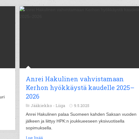
Anrei Hakulinen vahvistamaan
Kerhon hyökkäystä kaudelle 2025–
2026
uri
Jääkiekko -
Liiga
9.5.2025
Anrei Hakulinen palaa Suomeen kahden Saksan vuoden
jälkeen ja liittyy HPK:n joukkueeseen yksivuotisella
sopimuksella.
Lue lisää