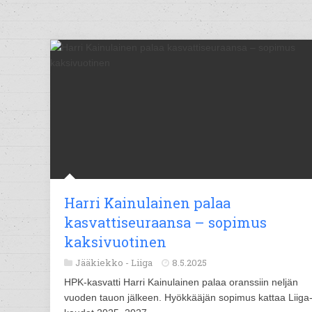
Harri Kainulainen palaa
kasvattiseuraansa – sopimus
kaksivuotinen
Jääkiekko -
Liiga
8.5.2025
HPK-kasvatti Harri Kainulainen palaa oranssiin neljän
vuoden tauon jälkeen. Hyökkääjän sopimus kattaa Liiga