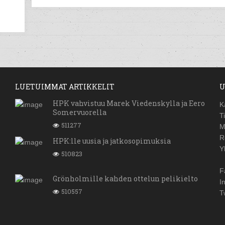
LUETUIMMAT ARTIKKELIT
U
HPK vahvistuu Marek Viedenskylla ja Eero
K
Somervuorella
T
511277
M
R
HPK:lle uusia ja jatkosopimuksia
Y
510823
F
Grönholmille kahden ottelun pelikielto
I
510557
T