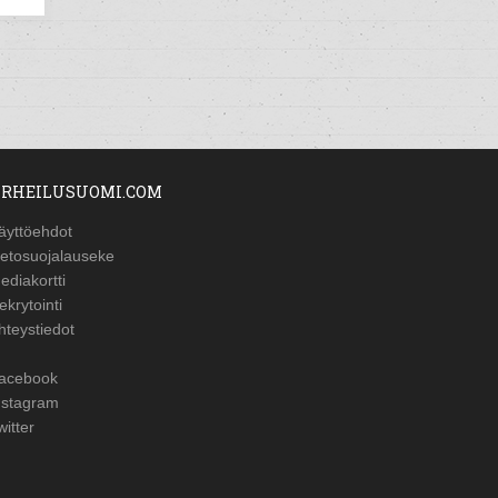
RHEILUSUOMI.COM
äyttöehdot
ietosuojalauseke
ediakortti
ekrytointi
hteystiedot
acebook
nstagram
witter