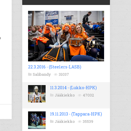
n
22.3.2016 - (Steelers-LASB)
Salibandy
31037
11.3.2014 - (Lukko-HPK)
Jääkiekko
47032
19.11.2013 - (Tappara-HPK)
Jääkiekko
35539