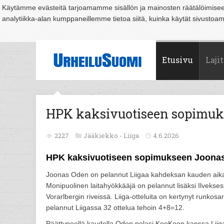
Käytämme evästeitä tarjoamamme sisällön ja mainosten räätälöimise
analytiikka-alan kumppaneillemme tietoa siitä, kuinka käytät sivusto
Suomi
Espoo
Helsinki
Hämeenlinna
Joensuu
Jyväskylä
Kouvo
Etusivu
Lajit
HPK kaksivuotiseen sopimuk
2227
Jääkiekko -
Liiga
4.6.2026
HPK kaksivuotiseen sopimukseen Joona
Joonas Oden on pelannut Liigaa kahdeksan kauden aik
Monipuolinen laitahyökkääjä on pelannut lisäksi Ilveks
Vorarlbergin riveissä. Liiga-otteluita on kertynyt runko
pelannut Liigassa 32 ottelua tehoin 4+8=12.
Päättyneellä kaudella Oden pelasi KooKoon kanssa Liigan