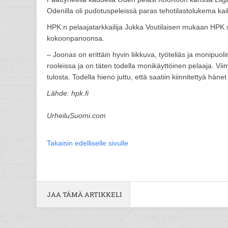
Odenilla oli pudotuspeleissä paras tehotilastolukema kaik
HPK:n pelaajatarkkailija Jukka Voutilaisen mukaan HPK
kokoonpanoonsa.
– Joonas on erittäin hyvin liikkuva, työteliäs ja monipu
rooleissa ja on täten todella monikäyttöinen pelaaja. Vi
tulosta. Todella hieno juttu, että saatiin kiinnitettyä h
Lähde: hpk.fi
UrheiluSuomi.com
Takaisin edelliselle sivulle
JAA TÄMÄ ARTIKKELI