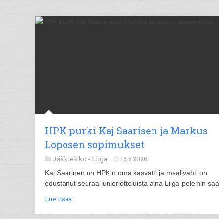
HPK purki Kaj Saarisen ja Markus
Loposen sopimukset
Jääkiekko -
Liiga
15.5.2026
Kaj Saarinen on HPK:n oma kasvatti ja maalivahti on
edustanut seuraa junioriotteluista aina Liiga-peleihin sa
Lue lisää