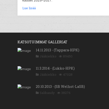
kaudet 2025–2027.
Lue lisää
KATSOTUIMMAT GALLERIAT
14.11.2013 - (Tappara-HPK)
Jääkiekko
89450
11.3.2014 - (Lukko-HPK)
Jääkiekko
47028
20.10.2013 - (SB Welhot-LaSB)
Salibandy
38276