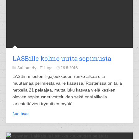
LASBille kolme uutta sopimusta
Salibandy -
F-liiga
16.5.2016
LASBin miesten liigajoukkueen runko alkaa olla
muutamaa pelimiestä vaille kasassa. Rosterissa on tällä
hetkellä 21 pelaajaa, mutta luku kasvaa vielä kesken
olevien sopimusneuvotteluiden sekä ensi viikolla
järjestettävien tryouttien myötä.
Lue lisää