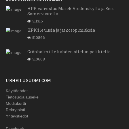
HPK vahvistuu Marek Viedenskylla ja Eero
Somervuorella
511316
HPK:lle uusia ja jatkosopimuksia
510866
Grönholmille kahden ottelun pelikielto
510608
URHEILUSUOMI.COM
Käyttöehdot
Tietosuojalauseke
Mediakortti
Rekrytointi
Yhteystiedot
Facebook