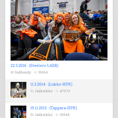
22.3.2016 - (Steelers-LASB)
Salibandy
31064
11.3.2014 - (Lukko-HPK)
Jääkiekko
47073
19.11.2013 - (Tappara-HPK)
Jääkiekko
35549