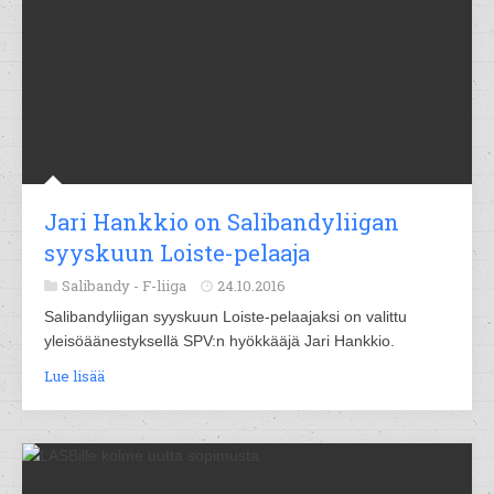
Jari Hankkio on Salibandyliigan
syyskuun Loiste-pelaaja
Salibandy -
F-liiga
24.10.2016
Salibandyliigan syyskuun Loiste-pelaajaksi on valittu
yleisöäänestyksellä SPV:n hyökkääjä Jari Hankkio.
Lue lisää