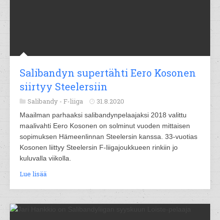
Salibandyn supertähti Eero Kosonen
siirtyy Steelersiin
Salibandy -
F-liiga
31.8.2020
Maailman parhaaksi salibandynpelaajaksi 2018 valittu
maalivahti Eero Kosonen on solminut vuoden mittaisen
sopimuksen Hämeenlinnan Steelersin kanssa. 33-vuotias
Kosonen liittyy Steelersin F-liigajoukkueen rinkiin jo
kuluvalla viikolla.
Lue lisää