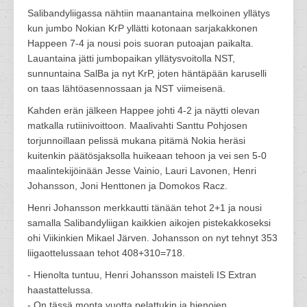
Salibandyliigassa nähtiin maanantaina melkoinen yllätys
kun jumbo Nokian KrP yllätti kotonaan sarjakakkonen
Happeen 7-4 ja nousi pois suoran putoajan paikalta.
Lauantaina jätti jumbopaikan yllätysvoitolla NST,
sunnuntaina SalBa ja nyt KrP, joten häntäpään karuselli
on taas lähtöasennossaan ja NST viimeisenä.
Kahden erän jälkeen Happee johti 4-2 ja näytti olevan
matkalla rutiinivoittoon. Maalivahti Santtu Pohjosen
torjunnoillaan pelissä mukana pitämä Nokia heräsi
kuitenkin päätösjaksolla huikeaan tehoon ja vei sen 5-0
maalintekijöinään Jesse Vainio, Lauri Lavonen, Henri
Johansson, Joni Henttonen ja Domokos Racz.
Henri Johansson merkkautti tänään tehot 2+1 ja nousi
samalla Salibandyliigan kaikkien aikojen pistekakkoseksi
ohi Viikinkien Mikael Järven. Johansson on nyt tehnyt 353
liigaottelussaan tehot 408+310=718.
- Hienolta tuntuu, Henri Johansson maisteli IS Extran
haastattelussa.
- On tässä monta vuotta pelattukin ja hienojen