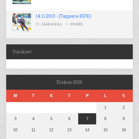
14.11.2013 - (Tappara-HPK)
Jääkiekko
89486
Tulokset
Elokuu 2026
M
T
K
T
P
L
S
1
2
3
4
5
6
7
8
9
10
11
12
13
14
15
16