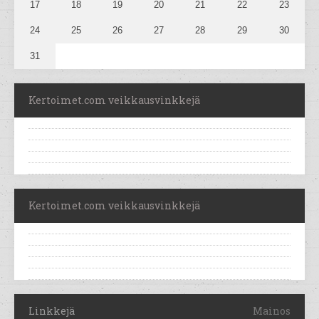
17
18
19
20
21
22
23
24
25
26
27
28
29
30
31
Kertoimet.com veikkausvinkkejä
Kertoimet.com veikkausvinkkejä
Linkkejä
Mainos