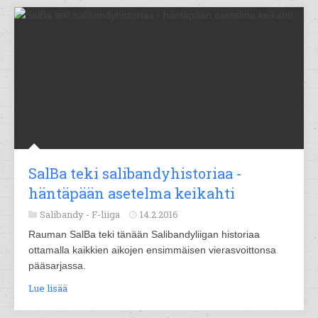
SalBa teki salibandyhistoriaa -
häntäpään asetelma keikahti
Salibandy -
F-liiga
14.2.2016
Rauman SalBa teki tänään Salibandyliigan historiaa
ottamalla kaikkien aikojen ensimmäisen vierasvoittonsa
pääsarjassa.
Lue lisää