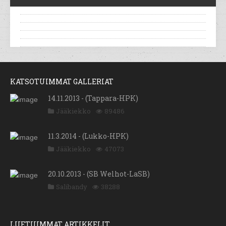
KATSOTUIMMAT GALLERIAT
14.11.2013 - (Tappara-HPK)
Jääkiekko
89486
11.3.2014 - (Lukko-HPK)
Jääkiekko
47073
20.10.2013 - (SB Welhot-LaSB)
Salibandy
38288
LUETUIMMAT ARTIKKELIT