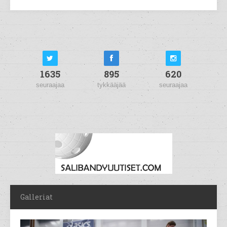
1635
895
620
seuraajaa
tykkääjää
seuraajaa
Galleriat