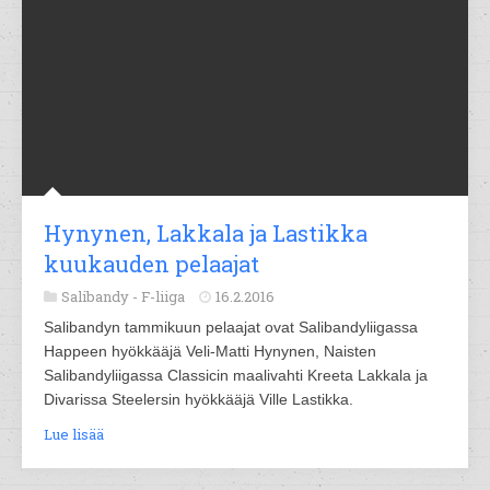
Hynynen, Lakkala ja Lastikka
kuukauden pelaajat
Salibandy -
F-liiga
16.2.2016
Salibandyn tammikuun pelaajat ovat Salibandyliigassa
Happeen hyökkääjä Veli-Matti Hynynen, Naisten
Salibandyliigassa Classicin maalivahti Kreeta Lakkala ja
Divarissa Steelersin hyökkääjä Ville Lastikka.
Lue lisää