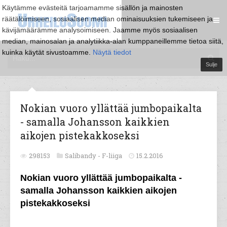
Käytämme evästeitä tarjoamamme sisällön ja mainosten
räätälöimiseen, sosiaalisen median ominaisuuksien tukemiseen ja
kävijämäärämme analysoimiseen. Jaamme myös sosiaalisen
median, mainosalan ja analytiikka-alan kumppaneillemme tietoa siitä,
kuinka käytät sivustoamme.
Näytä tiedot
Sulje
Nokian vuoro yllättää jumbopaikalta
- samalla Johansson kaikkien
aikojen pistekakkoseksi
298153
Salibandy -
F-liiga
15.2.2016
Nokian vuoro yllättää jumbopaikalta -
samalla Johansson kaikkien aikojen
pistekakkoseksi