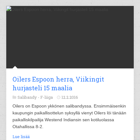
Oilers Espoon herra, Viikingit
hurjasteli 15 maalia
Salibandy -
F-liiga
12.2.2016
Oilers on Espoon ykkönen salibandyssa. Ensimmäisenkin
kaupungin paikallisottelun syksyllä vienyt Oilers löi tänään
paikalliskilpailija Westend Indiansin sen kotiluolassa
Otahallissa 8-2.
Lue lisää