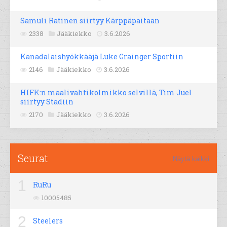
Samuli Ratinen siirtyy Kärppäpaitaan
2338
Jääkiekko
3.6.2026
Kanadalaishyökkääjä Luke Grainger Sportiin
2146
Jääkiekko
3.6.2026
HIFK:n maalivahtikolmikko selvillä, Tim Juel
siirtyy Stadiin
2170
Jääkiekko
3.6.2026
Seurat
Näytä kaikki
1
RuRu
10005485
2
Steelers