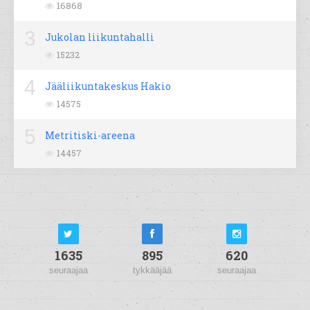
16868
3
Jukolan liikuntahalli
15232
4
Jääliikuntakeskus Hakio
14575
5
Metritiski-areena
14457
1635
895
620
seuraajaa
tykkääjää
seuraajaa