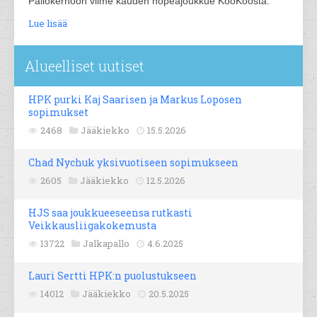
Pallokerhoon viime kauden hopeajoukkue KooKoosta.
Lue lisää
Alueelliset uutiset
HPK purki Kaj Saarisen ja Markus Loposen
sopimukset
2468
Jääkiekko
15.5.2026
Chad Nychuk yksivuotiseen sopimukseen
2605
Jääkiekko
12.5.2026
HJS saa joukkueeseensa rutkasti
Veikkausliigakokemusta
13722
Jalkapallo
4.6.2025
Lauri Sertti HPK:n puolustukseen
14012
Jääkiekko
20.5.2025