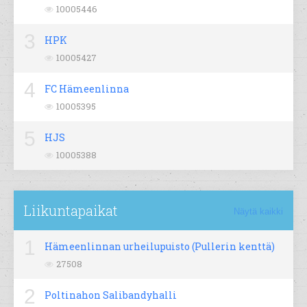
10005446
3
HPK
10005427
4
FC Hämeenlinna
10005395
5
HJS
10005388
Liikuntapaikat
Näytä kaikki
1
Hämeenlinnan urheilupuisto (Pullerin kenttä)
27508
2
Poltinahon Salibandyhalli