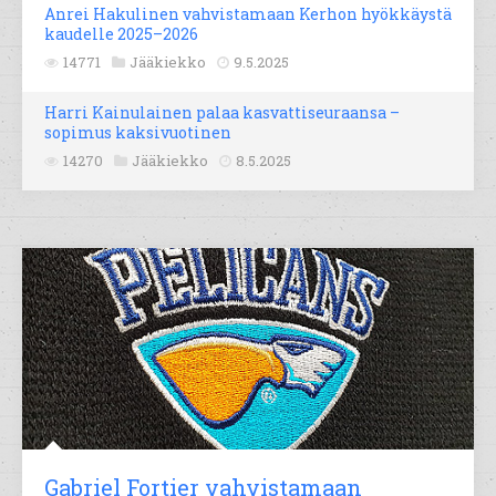
Anrei Hakulinen vahvistamaan Kerhon hyökkäystä
kaudelle 2025–2026
14771
Jääkiekko
9.5.2025
Harri Kainulainen palaa kasvattiseuraansa –
sopimus kaksivuotinen
14270
Jääkiekko
8.5.2025
Gabriel Fortier vahvistamaan