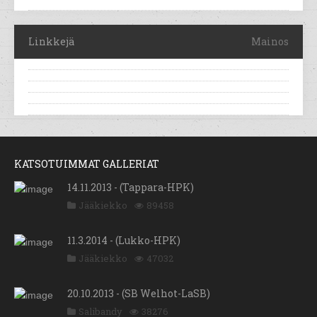
Linkkejä
Mainos
KATSOTUIMMAT GALLERIAT
14.11.2013 - (Tappara-HPK)
Jääkiekko
89458
11.3.2014 - (Lukko-HPK)
Jääkiekko
47032
20.10.2013 - (SB Welhot-LaSB)
Salibandy
38276