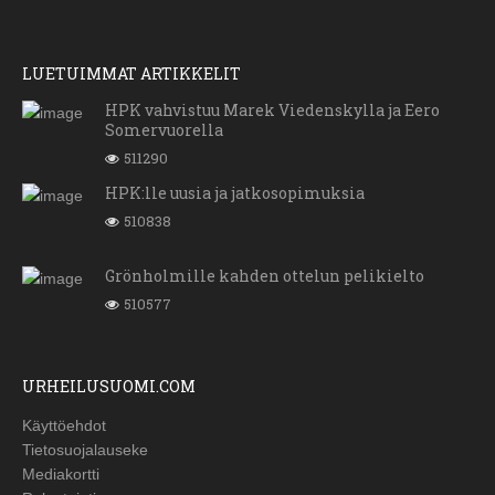
LUETUIMMAT ARTIKKELIT
HPK vahvistuu Marek Viedenskylla ja Eero
Somervuorella
511290
HPK:lle uusia ja jatkosopimuksia
510838
Grönholmille kahden ottelun pelikielto
510577
URHEILUSUOMI.COM
Käyttöehdot
Tietosuojalauseke
Mediakortti