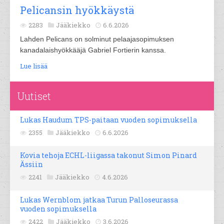
Pelicansin hyökkäystä
2283
Jääkiekko
6.6.2026
Lahden Pelicans on solminut pelaajasopimuksen
kanadalaishyökkääjä Gabriel Fortierin kanssa.
Lue lisää
Uutiset
Lukas Haudum TPS-paitaan vuoden sopimuksella
2355
Jääkiekko
6.6.2026
Kovia tehoja ECHL-liigassa takonut Simon Pinard
Ässiin
2241
Jääkiekko
4.6.2026
Lukas Wernblom jatkaa Turun Palloseurassa
vuoden sopimuksella
2422
Jääkiekko
3.6.2026